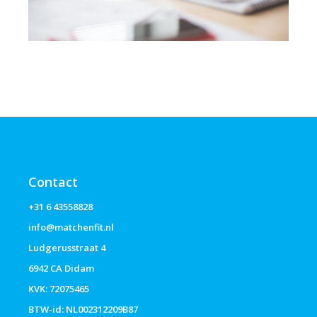
Contact
+31 6 43558828
info@matchenfit.nl
Ludgerusstraat 4
6942 CA Didam
KVK: 72075465
BTW-id: NL002312209B87