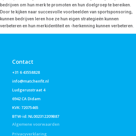
bedrijven om hun merk te promoten en hun doelgroep te bereiken.
Door te kijken naar succesvolle voorbeelden van sportsponsoring,
kunnen bedrijven leren hoe ze hun eigen strategieën kunnen
verbeteren en hun merkidentiteit en -herkenning kunnen verbeteren.
Contact
+31 6 43558828
info@matchenfit.nl
Ludgerusstraat 4
6942 CA Didam
KVK: 72075465
BTW-id: NL002312209B87
Algemene voorwaarden
Privacyverklaring