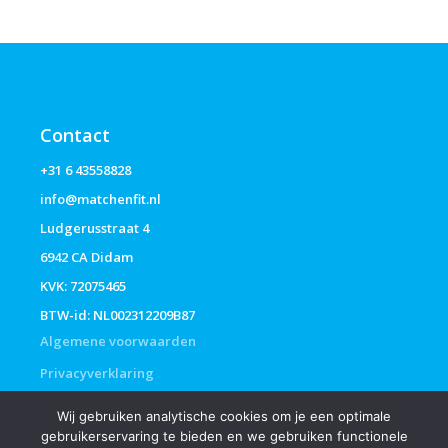
Contact
+31 6 43558828
info@matchenfit.nl
Ludgerusstraat 4
6942 CA Didam
KVK: 72075465
BTW-id: NL002312209B87
Algemene voorwaarden
Privacyverklaring
Wij gebruiken analytische cookies om je een optimale
gebruikerservaring te bieden en we gebruiken functionele