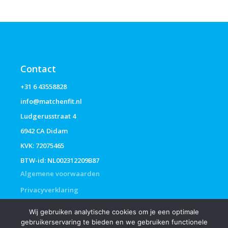
Contact
+31 6 43558828
info@matchenfit.nl
Ludgerusstraat 4
6942 CA Didam
KVK: 72075465
BTW-id: NL002312209B87
Algemene voorwaarden
Privacyverklaring
Wij gebruiken analytische cookies om je een optimale
gebruikerservaring te bieden en we gebruiken functionele