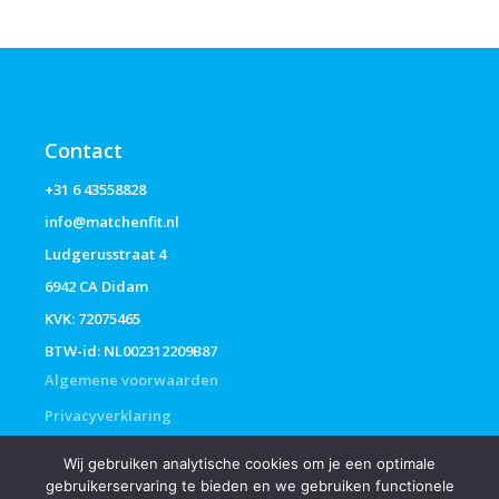
Contact
+31 6 43558828
info@matchenfit.nl
Ludgerusstraat 4
6942 CA Didam
KVK: 72075465
BTW-id: NL002312209B87
Algemene voorwaarden
Privacyverklaring
Wij gebruiken analytische cookies om je een optimale
gebruikerservaring te bieden en we gebruiken functionele