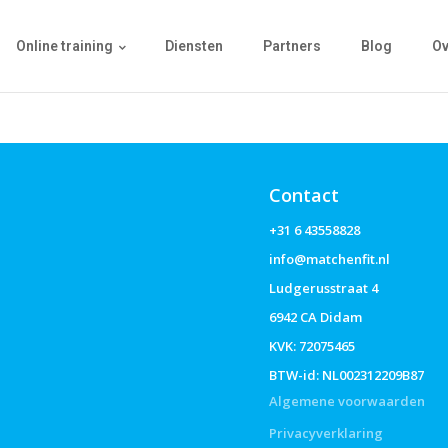
Online training
Diensten
Partners
Blog
Ov
Contact
+31 6 43558828
info@matchenfit.nl
Ludgerusstraat 4
6942 CA Didam
KVK: 72075465
BTW-id: NL002312209B87
Algemene voorwaarden
Privacyverklaring