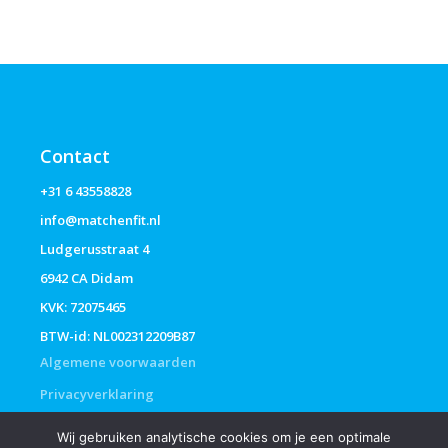
Contact
+31 6 43558828
info@matchenfit.nl
Ludgerusstraat 4
6942 CA Didam
KVK: 72075465
BTW-id: NL002312209B87
Algemene voorwaarden
Privacyverklaring
Wij gebruiken analytische cookies om je een optimale