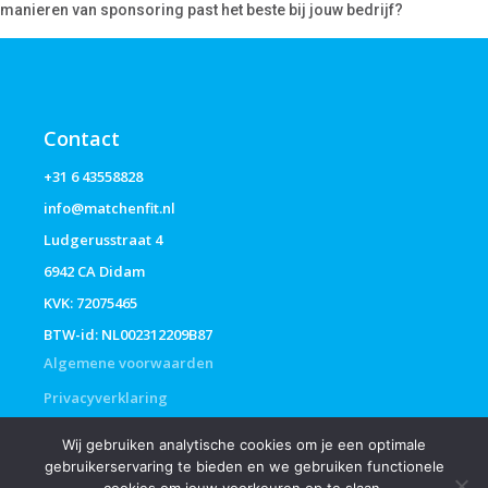
manieren van sponsoring past het beste bij jouw bedrijf?
Contact
+31 6 43558828
info@matchenfit.nl
Ludgerusstraat 4
6942 CA Didam
KVK: 72075465
BTW-id: NL002312209B87
Algemene voorwaarden
Privacyverklaring
Wij gebruiken analytische cookies om je een optimale
gebruikerservaring te bieden en we gebruiken functionele