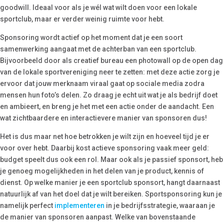
goodwill. Ideaal voor als je wél wat wilt doen voor een lokale
sportclub, maar er verder weinig ruimte voor hebt.
Sponsoring wordt actief op het moment dat je een soort
samenwerking aangaat met de achterban van een sportclub.
Bijvoorbeeld door als creatief bureau een photowall op de open dag
van de lokale sportvereniging neer te zetten: met deze actie zorg je
ervoor dat jouw merknaam viraal gaat op sociale media zodra
mensen hun foto’s delen. Zo draag je echt uit wat je als bedrijf doet
en ambieert, en breng je het met een actie onder de aandacht. Een
wat zichtbaardere en interactievere manier van sponsoren dus!
Het is dus maar net hoe betrokken je wilt zijn en hoeveel tijd je er
voor over hebt. Daarbij kost actieve sponsoring vaak meer geld:
budget speelt dus ook een rol. Maar ook als je passief sponsort, heb
je genoeg mogelijkheden in het delen van je product, kennis of
dienst. Op welke manier je een sportclub sponsort, hangt daarnaast
natuurlijk af van het doel dat je wilt bereiken. Sportsponsoring kun je
namelijk perfect
implementeren
in je bedrijfsstrategie, waaraan je
de manier van sponsoren aanpast. Welke van bovenstaande